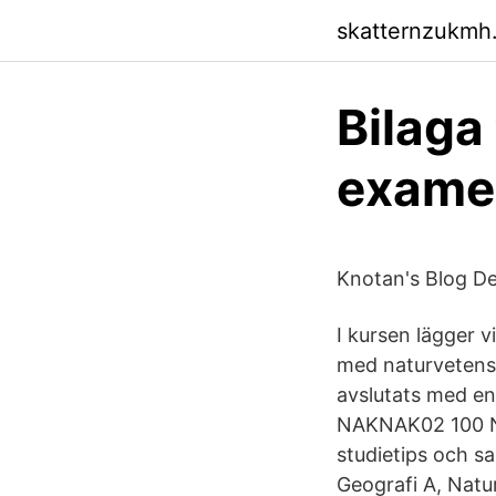
skatternzukmh.
Bilaga
examen
Knotan's Blog De
I kursen lägger vi
med naturvetensk
avslutats med e
NAKNAK02 100 Nat
studietips och s
Geografi A, Natu