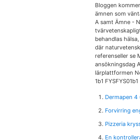
Bloggen kommer s
ämnen som väntas
A samt Ämne - Na
tvärvetenskaplig
behandlas hälsa,
där naturvetens
referenseller se
ansökningsdag An
lärplattformen N
1b1 FYSFYS01b1 1
Dermapen 4 u
Forvirring en
Pizzeria krys
En kontrolle