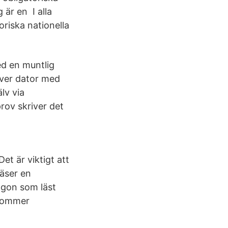
 är en I alla
oriska nationella
ed en muntlig
ver dator med
lv via
rov skriver det
et är viktigt att
läser en
ågon som läst
 kommer