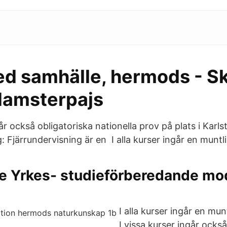
ed samhälle, hermods - Sk
Hamsterpajs
går också obligatoriska nationella prov på plats i Karls
: Fjärrundervisning är en I alla kurser ingår en muntl
e Yrkes- studieförberedande mod
I alla kurser ingår en mun
I vissa kurser ingår också