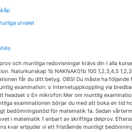
skåp
turliga urvalet
hilis
prov och muntliga redovisningar krävs din I alla kurse
ion. Naturkunskap 1b NAKNAK01b 100 1,2,3,4,5 1,2,3
tionen får du ditt betyg. OBS! Du måste ha följande f
tlig examination: o Internetuppkoppling via bredb
t headset o En mikrofon Mer om muntlig examination
tliga examinationen börjar du med att boka en tid ho
gt bedömningsstöd för matematik 1a. Sedan vårterm
ovet i matematik 1 enbart av skriftliga delprov. Efter
nns kvar erbjuder vi ett fristående muntligt bedömnin