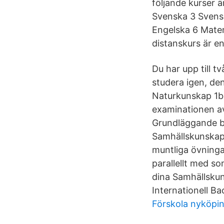
följande kurser ä
Svenska 3 Svens
Engelska 6 Matema
distanskurs är e
Du har upp till 
studera igen, de
Naturkunskap 1b!
examinationen a
Grundläggande be
Samhällskunskap
muntliga övninga
parallellt med s
dina Samhällskun
Internationell Ba
Förskola nyköpi