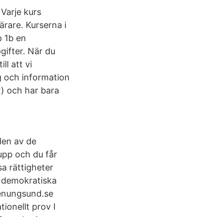
Varje kurs
rare. Kurserna i
 1b en
ifter. När du
ll att vi
g och information
) och har bara
den av de
upp och du får
sa rättigheter
a demokratiska
tenungsund.se
ionellt prov I