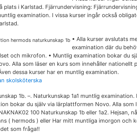
å plats i Karlstad. Fjärrundervisning: Fjärrundervisning
untlig examination. I vissa kurser ingår också obligat
arlstad.
• Alla kurser avslutats m
examination där du behö
et och mikrofon. • Muntlig examination bokar du sjä
vo. Alla som läser en kurs som innehåller nationellt p
 Även dessa kurser har en muntlig examination.
n skolsköterska
unskap 1b. –. Naturkunskap 1a1 muntlig examination. D
ion bokar du själv via lärplattformen Novo. Alla som 
NAKNAK02 100 Naturkunskap 1b eller 1a2. Hejsan, n
ans ( hermods ) eller Har mitt muntliga imorgon och
 det som fråga!!