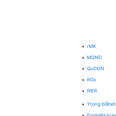
rMK
MQND
QuOON
RGs
RlER
Ytong blåbe
Formella krav