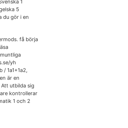
 Svenska 1
gelska 5
a du gör i en
ermods. få börja
läsa
 muntliga
s.se/yh
 / 1a1+1a2,
en är en
tt utbilda sig
are kontrollerar
matik 1 och 2