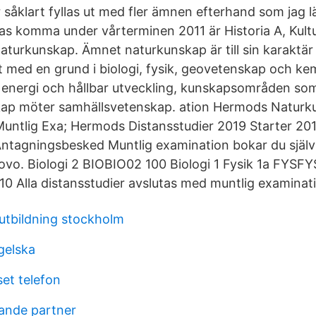
åklart fyllas ut med fler ämnen efterhand som jag 
 komma under vårterminen 2011 är Historia A, Kultu
turkunskap. Ämnet naturkunskap är till sin karaktär
t med en grund i biologi, fysik, geovetenskap och kem
 energi och hållbar utveckling, kunskapsområden som
kap möter samhällsvetenskap. ation Hermods Naturk
 Muntlig Exa; Hermods Distansstudier 2019 Starter 201
tagningsbesked Muntlig examination bokar du själv
ovo. Biologi 2 BIOBIO02 100 Biologi 1 Fysik 1a FYSFY
0 Alla distansstudier avslutas med muntlig examinat
tbildning stockholm
gelska
set telefon
rande partner