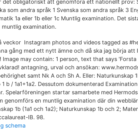
r det obligatoriskt att genomföra ett nationellt prov:
ka som andra språk 1 Svenska som andra språk 3 En
tik 1a eller 1b eller 1c Muntlig examination. Det sist
n muntlig examination.
två veckor Instagram photos and videos tagged as #h
nna gång med ett nytt ämne och då ska jag börja att 
 Image may contain: 1 person, text that says 'Forsta
vklarad! antagning, urval och ansökan: www.hermod
hörighet samt Nk A och Sh A. Eller: Naturkunskap 1b
 1 b / 1a1+1a2. Dessutom dokumenterad Examination
r. Spelarföreningen startar samarbete med Hermods A
om genomförs en muntlig examination där din webblär
skap 1b (1a1 och 1a2); Naturkunskap 1b och 2; Mate
ccalaureat-IB. 98.
ng schema