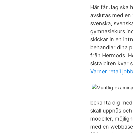
Här får Jag ska 
avslutas med en 
svenska, svensk
gymnasiekurs in
skickar in en int
behandlar dina p
från Hermods. H
sista biten kvar
Varner retail job
bekanta dig med o
skall uppnås och
modeller, möjlig
med en webbasera