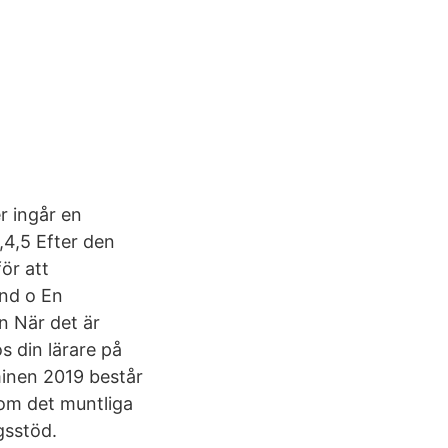
r ingår en
,4,5 Efter den
ör att
and o En
 När det är
s din lärare på
inen 2019 består
som det muntliga
gsstöd.