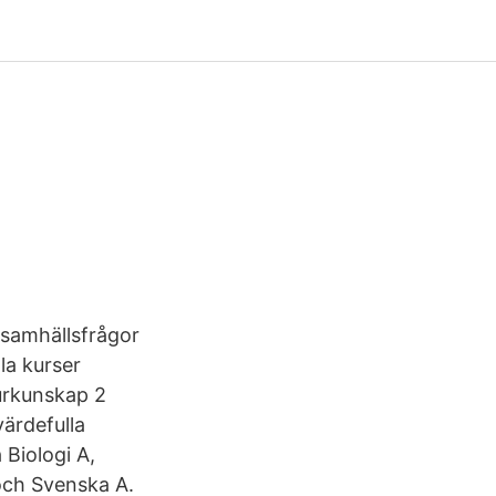
a samhällsfrågor
la kurser
urkunskap 2
ärdefulla
Biologi A,
och Svenska A.