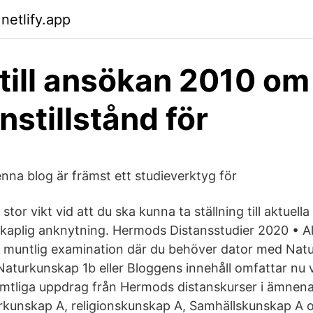
netlify.app
 till ansökan 2010 om
stillstånd för
nna blog är främst ett studieverktyg för
 stor vikt vid att du ska kunna ta ställning till aktuell
aplig anknytning. Hermods Distansstudier 2020 • Al
n muntlig examination där du behöver dator med Nat
urkunskap 1b eller Bloggens innehåll omfattar nu v
amtliga uppdrag från Hermods distanskurser i ämnena 
rkunskap A, religionskunskap A, Samhällskunskap A 