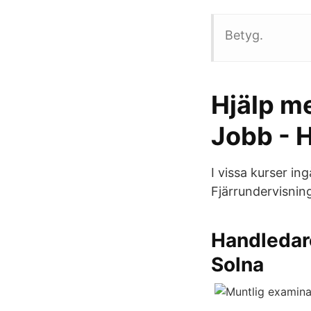
Betyg.
Hjälp m
Jobb - 
I vissa kurser in
Fjärrundervisning
Handledar
Solna