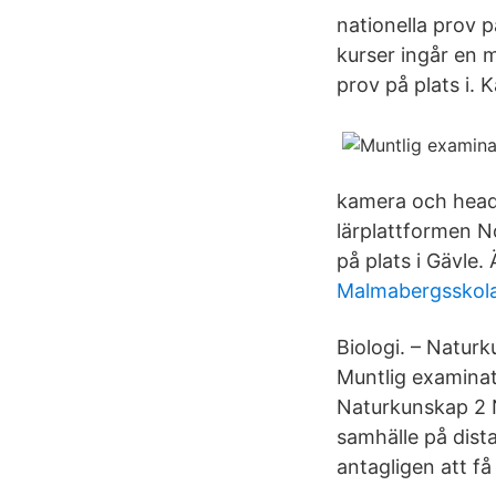
nationella prov p
kurser ingår en m
prov på plats i. K
kamera och heads
lärplattformen No
på plats i Gävle.
Malmabergsskola
Biologi. – Naturk
Muntlig examinat
Naturkunskap 2 
samhälle på dist
antagligen att få