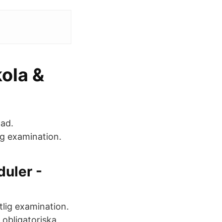
ola &
tad.
ig examination.
uler -
tlig examination.
 obligatoriska