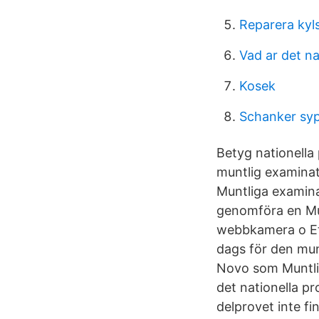
Reparera kyl
Vad ar det na
Kosek
Schanker syp
Betyg nationella 
muntlig examinat
Muntliga examina
genomföra en Mun
webbkamera o Et
dags för den mun
Novo som Muntli
det nationella pr
delprovet inte fi