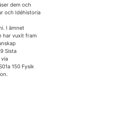
läser dem och
r och Idéhistoria
i. I ämnet
 har vuxit fram
unskap
9 Sista
 via
S01a 150 Fysik
ion.